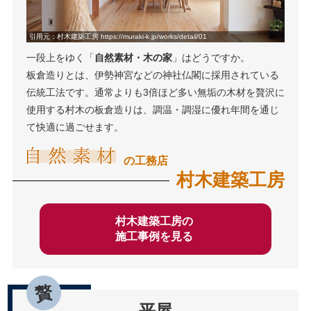
引用元：村木建築工房 https://muraki-k.jp/works/detail/01
一段上をゆく「
自然素材・木の家
」はどうですか。
板倉造りとは、伊勢神宮などの神社仏閣に採用されている
伝統工法です。通常よりも3倍ほど多い無垢の木材を贅沢に
使用する村木の板倉造りは、調温・調湿に優れ年間を通じ
て快適に過ごせます。
の工務店
村木建築工房
村木建築工房の
施工事例を見る
平屋