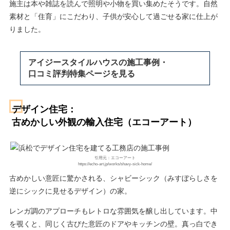
施主は本や雑誌を読んで照明や小物を買い集めたそうです。自然
素材と「住育」にこだわり、子供が安心して過ごせる家に仕上が
りました。
アイジースタイルハウスの施工事例・
口コミ評判特集ページを見る
デザイン住宅：
古めかしい外観の輸入住宅（エコーアート）
引用元：エコーアート
https://echo-art.jp/works/shavy-sick-home/
古めかしい意匠に驚かされる、シャビーシック（みすぼらしさを
逆にシックに見せるデザイン）の家。
レンガ調のアプローチもレトロな雰囲気を醸し出しています。中
を覗くと、同じく古びた意匠のドアやキッチンの壁。真っ白でき