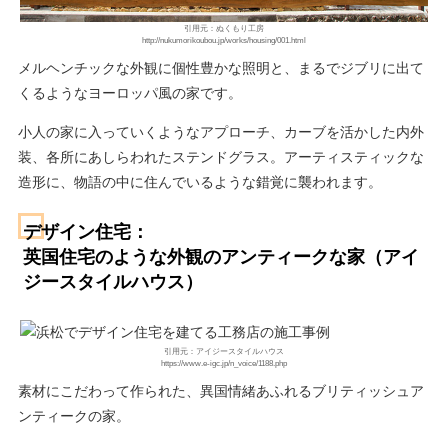
引用元：ぬくもり工房
http://nukumorikoubou.jp/works/housing/001.html
メルヘンチックな外観に個性豊かな照明と、まるでジブリに出て
くるようなヨーロッパ風の家です。
小人の家に入っていくようなアプローチ、カーブを活かした内外
装、各所にあしらわれたステンドグラス。アーティスティックな
造形に、物語の中に住んでいるような錯覚に襲われます。
デザイン住宅：
英国住宅のような外観のアンティークな家（アイ
ジースタイルハウス）
引用元：アイジースタイルハウス
https://www.e-igc.jp/n_voice/1188.php
素材にこだわって作られた、異国情緒あふれるブリティッシュア
ンティークの家。