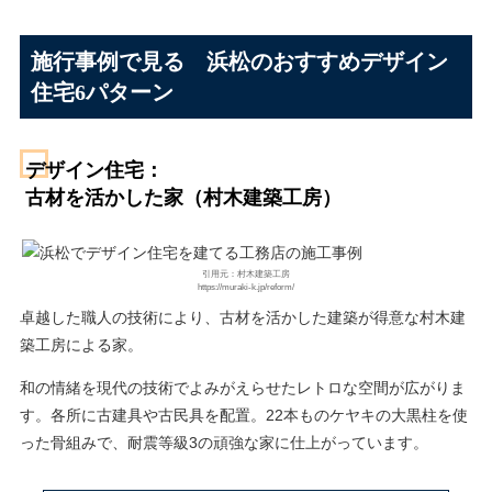
施行事例で見る 浜松のおすすめデザイン
住宅6パターン
デザイン住宅：
古材を活かした家（村木建築工房）
引用元：村木建築工房
https://muraki-k.jp/reform/
卓越した職人の技術により、古材を活かした建築が得意な村木建
築工房による家。
和の情緒を現代の技術でよみがえらせたレトロな空間が広がりま
す。各所に古建具や古民具を配置。22本ものケヤキの大黒柱を使
った骨組みで、耐震等級3の頑強な家に仕上がっています。