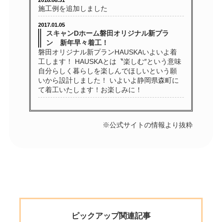
を共有していただけます。
施工例を追加しました
2017.01.05
スキャンDホーム磐田オリジナル新プラ
ン 新年早々着工！
磐田オリジナル新プランHAUSKAいよいよ着
工します！ HAUSKAとは〝楽しむ″という意味
自分らしく暮らしを楽しんでほしいという願
いから設計しました！ いよいよ静岡県森町に
て着工いたします！お楽しみに！
※公式サイトの情報より抜粋
ピックアップ関連記事