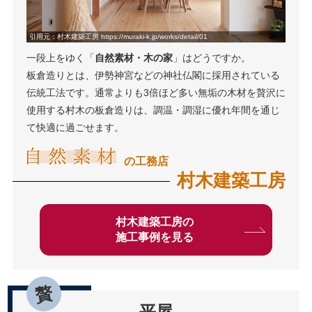
引用元：村木建築工房 https://muraki-k.jp/works/detail/01
一段上をゆく「
自然素材・木の家
」はどうですか。
板倉造りとは、伊勢神宮などの神社仏閣に採用されている
伝統工法です。通常よりも3倍ほど多い無垢の木材を贅沢に
使用する村木の板倉造りは、調温・調湿に優れ年間を通じ
て快適に過ごせます。
の工務店
村木建築工房
村木建築工房の
施工事例を見る
平屋