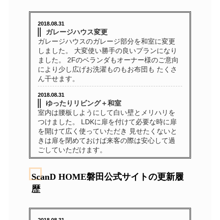
2018.08.31
ガレージハウス変更
ガレージハウスのガレージ部分を和室に変更
しました。 大変使い勝手の良いプランになり
ました。 2Fのベランダもオーナー様のご意向
により少し広げお洗濯ものもお布団も たくさ
ん干せます。
2018.08.31
ゆったりリビング＋和室
室内は腰板しようにして白い壁とメリハリを
つけました。 LDKに扉を付けて必要な時に扉
を開けて広く使っていただき 見せたくないと
きは扉を閉めておけば来客の際は安心して過
ごしていただけます。
2018.08.31
2世帯住宅NO２
ScanD HOME磐田公式サイトの更新履
2世帯同居型住宅 広々としたLDKにさらに和室
歴
をドッキング！ 食事もご家族＋ご親戚の方々
も一緒に食事されることもしばしば 余裕のあ
るダイニングとキッチンで楽しく食事の時間
2018.08.31