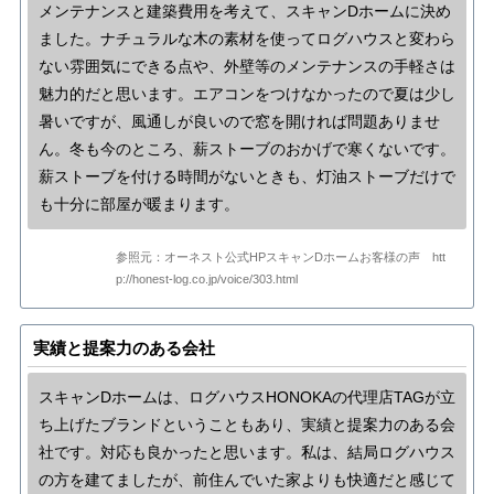
メンテナンスと建築費用を考えて、スキャンDホームに決め
ました。ナチュラルな木の素材を使ってログハウスと変わら
ない雰囲気にできる点や、外壁等のメンテナンスの手軽さは
魅力的だと思います。エアコンをつけなかったので夏は少し
暑いですが、風通しが良いので窓を開ければ問題ありませ
ん。冬も今のところ、薪ストーブのおかげで寒くないです。
薪ストーブを付ける時間がないときも、灯油ストーブだけで
も十分に部屋が暖まります。
参照元：オーネスト公式HPスキャンDホームお客様の声 htt
p://honest-log.co.jp/voice/303.html
実績と提案力のある会社
スキャンDホームは、ログハウスHONOKAの代理店TAGが立
ち上げたブランドということもあり、実績と提案力のある会
社です。対応も良かったと思います。私は、結局ログハウス
の方を建てましたが、前住んでいた家よりも快適だと感じて